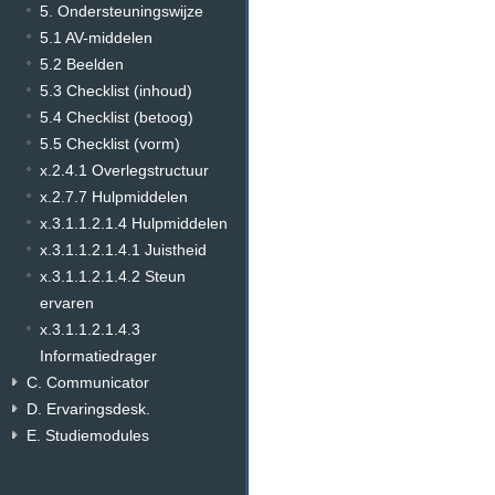
5. Ondersteuningswijze
5.1 AV-middelen
5.2 Beelden
5.3 Checklist (inhoud)
5.4 Checklist (betoog)
5.5 Checklist (vorm)
x.2.4.1 Overlegstructuur
x.2.7.7 Hulpmiddelen
x.3.1.1.2.1.4 Hulpmiddelen
x.3.1.1.2.1.4.1 Juistheid
x.3.1.1.2.1.4.2 Steun
ervaren
x.3.1.1.2.1.4.3
Informatiedrager
C. Communicator
D. Ervaringsdesk.
E. Studiemodules