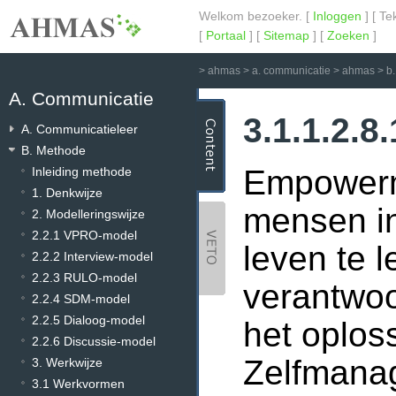
Welkom bezoeker. [
Inloggen
] [ Te
[
Portaal
] [
Sitemap
] [
Zoeken
]
>
ahmas
>
a. communicatie
>
ahmas
>
b
A. Communicatie
3.1.1.2.
A. Communicatieleer
B. Methode
Empowerm
Inleiding methode
1. Denkwijze
mensen in
2. Modelleringswijze
2.2.1 VPRO-model
leven te 
2.2.2 Interview-model
2.2.3 RULO-model
verantwoo
2.2.4 SDM-model
2.2.5 Dialoog-model
het oplos
2.2.6 Discussie-model
Zelfmanag
3. Werkwijze
3.1 Werkvormen