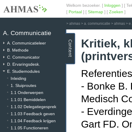
Welkom bezoeker. [
Inloggen
] [ Te
[
Portaal
] [
Sitemap
] [
Zoeken
]
>
ahmas
>
a. communicatie
>
ahmas
>
e
A. Communicatie
Kritiek, 
A. Communicatieleer
B. Methode
(printver
C. Communicator
D. Ervaringsdesk.
Referenties
E. Studiemodules
Inleiding
- Bonke B.
1. Sluiproutes
1.1 Onderwerpen
Medisch Con
1.1.01 Bemiddelen
1.1.02 Delegatiegesprek
- Everdinge
1.1.03 Feedback geven
1.1.04 Feedback krijgen
Gart FD. O
1.1.05 Functioneren