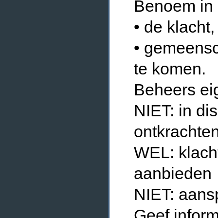
Benoem in 
• de klacht
• gemeensc
te komen.
Beheers ei
NIET: in di
ontkrachten
WEL: klach
aanbieden
NIET: aans
Geef inform