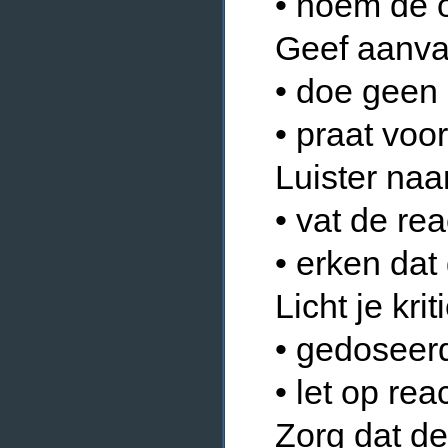
• noem de 
Geef aanvaa
• doe geen
• praat voor
Luister naa
• vat de re
• erken dat
Licht je krit
• gedoseer
• let op rea
Zorg dat de 