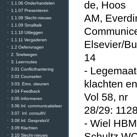
de, Hoos
1.1.06 Onderhandelen
1.1.07 Presenteren
AM, Everdi
1.1.08 Slecht-nieuws
1.1.09 Smalltalk
Communicer
1.1.10 Uitleggen
1.1.11 Vergaderen
Elsevier/Bu
1.2 Oefenvragen
14
2. Snelwegen
3. Leerroutes
- Legemaat
3.01 Conflicthantering
3.02 Counselen
klachten en
3.03. Emo. steunen
3.04 Feedback
Vol 58, nr
3.05 Informeren
3.06 Inl. communicatieleer
28/29: 112
3.07. Inl. consultV.
- Wiel HBM
3.08 Inl. GespreksV.
3.09 Klachten
Schultz WC
3.10 Slecht-nieuws