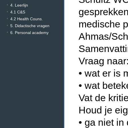
4. Leerlijn
gesprekken
4.1 C&S
4.2 Health Couns.
medische pr
5. Didactische vragen
6. Personal academy
Ahmas/Sche
Samenvattin
Vraag naar
• wat er is
• wat betek
Vat de krit
Houd je ei
• ga niet in