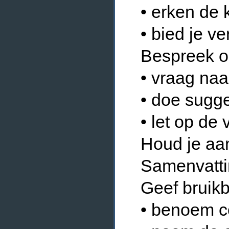
• erken de k
• bied je v
Bespreek o
• vraag naa
• doe sugge
• let op de
Houd je aa
Samenvattin
Geef bruikb
• benoem co