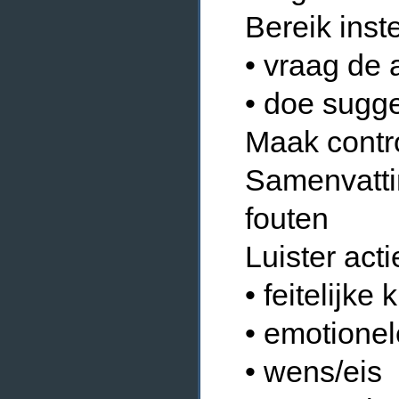
Bereik ins
• vraag de 
• doe sugge
Maak contr
Samenvatti
fouten
Luister acti
• feitelijke 
• emotionel
• wens/eis