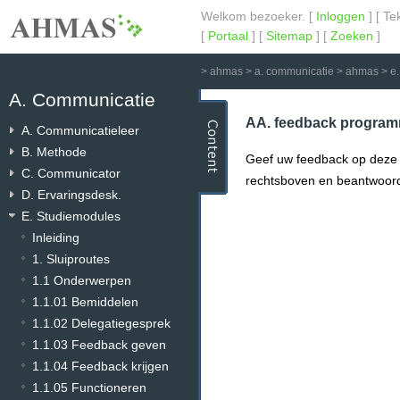
Welkom bezoeker. [
Inloggen
] [ Te
[
Portaal
] [
Sitemap
] [
Zoeken
]
>
ahmas
>
a. communicatie
>
ahmas
>
e
A. Communicatie
AA. feedback progra
A. Communicatieleer
B. Methode
Geef uw feedback op deze m
C. Communicator
rechtsboven en beantwoor
D. Ervaringsdesk.
E. Studiemodules
Inleiding
1. Sluiproutes
1.1 Onderwerpen
1.1.01 Bemiddelen
1.1.02 Delegatiegesprek
1.1.03 Feedback geven
1.1.04 Feedback krijgen
1.1.05 Functioneren