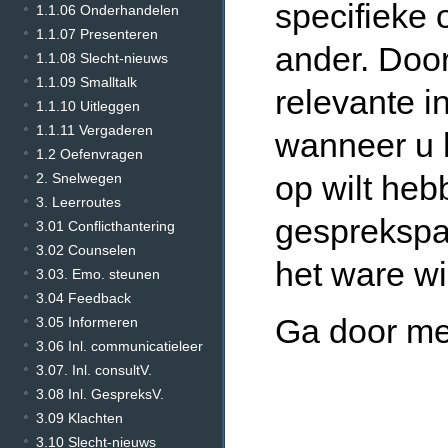
specifieke 
1.1.06 Onderhandelen
1.1.07 Presenteren
ander. Door
1.1.08 Slecht-nieuws
1.1.09 Smalltalk
relevante in
1.1.10 Uitleggen
1.1.11 Vergaderen
wanneer u 
1.2 Oefenvragen
op wilt heb
2. Snelwegen
3. Leerroutes
gesprekspar
3.01 Conflicthantering
3.02 Counselen
het ware wi
3.03. Emo. steunen
3.04 Feedback
Ga door me
3.05 Informeren
3.06 Inl. communicatieleer
3.07. Inl. consultV.
3.08 Inl. GespreksV.
3.09 Klachten
3.10 Slecht-nieuws