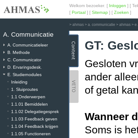
Welkom bezoeker. [
Inloggen
] [ Te
[
Portaal
] [
Sitemap
] [
Zoeken
]
>
ahmas
>
a. communicatie
>
ahmas
>
e
A. Communicatie
GT: Gesl
A. Communicatieleer
B. Methode
C. Communicator
Gesloten v
D. Ervaringsdesk.
ander allee
E. Studiemodules
Inleiding
of getal k
1. Sluiproutes
1.1 Onderwerpen
1.1.01 Bemiddelen
1.1.02 Delegatiegesprek
Wanneer d
1.1.03 Feedback geven
1.1.04 Feedback krijgen
Soms is het
1.1.05 Functioneren