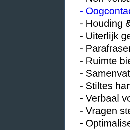
- Oogcontac
- Houding 
- Uiterlijk 
- Parafrase
- Ruimte b
- Samenvat
- Stiltes ha
- Verbaal v
- Vragen st
- Optimali