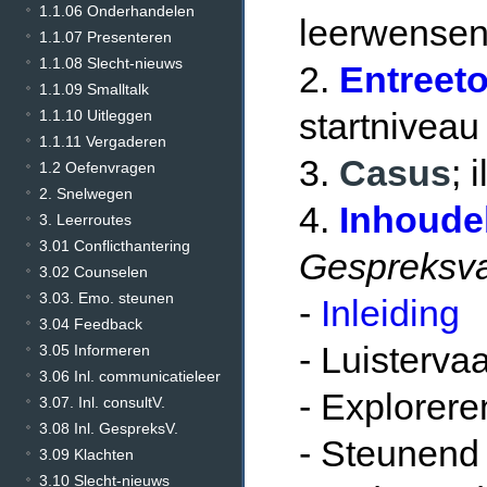
1.1.06 Onderhandelen
leerwensen
1.1.07 Presenteren
1.1.08 Slecht-nieuws
2.
Entreeto
1.1.09 Smalltalk
startniveau
1.1.10 Uitleggen
1.1.11 Vergaderen
3.
Casus
; 
1.2 Oefenvragen
2. Snelwegen
4.
Inhoudel
3. Leerroutes
3.01 Conflicthantering
Gespreksv
3.02 Counselen
3.03. Emo. steunen
-
Inleiding
3.04 Feedback
- Luisterva
3.05 Informeren
3.06 Inl. communicatieleer
- Explorere
3.07. Inl. consultV.
3.08 Inl. GespreksV.
- Steunend 
3.09 Klachten
3.10 Slecht-nieuws