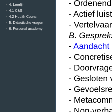
- Ordenend,
4. Leerlijn
4.1 C&S
- Actief lui
4.2 Health Couns.
- Vertelvaa
5. Didactische vragen
6. Personal academy
B. Gesprek
-
Aandacht
- Concretis
- Doorvrag
- Gesloten
- Gevoelsre
- Metacomm
- Non-verb