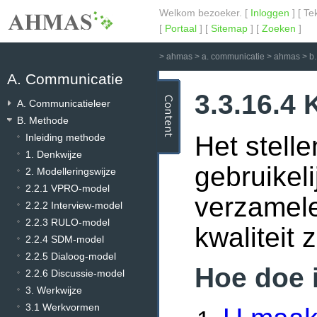
Welkom bezoeker. [
Inloggen
] [ Te
[
Portaal
] [
Sitemap
] [
Zoeken
]
>
ahmas
>
a. communicatie
>
ahmas
>
b
A. Communicatie
3.3.16.4 
A. Communicatieleer
B. Methode
Het stell
Inleiding methode
1. Denkwijze
gebruikel
2. Modelleringswijze
2.2.1 VPRO-model
verzamele
2.2.2 Interview-model
2.2.3 RULO-model
kwaliteit z
2.2.4 SDM-model
2.2.5 Dialoog-model
Hoe doe 
2.2.6 Discussie-model
3. Werkwijze
3.1 Werkvormen