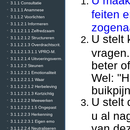
U maakt
3.1.1 Consultatie
3.1.1.1 Anamnese
feiten 
3.1.1.2 Voorlichten
zogen
3.1.1.2.1 Informeren
3.1.1.2.1.1 Zelfredzaam
U stelt
3.1.1.2.1.2 Structureren
3.1.1.2.1.3 Overdrachtscrit.
vragen.
3.1.1.2.1.3.1.1 VPRO-M.
3.1.1.2.1.4 Uitvoeringsverm.
beter o
3.1.1.2.2 Steunen
3.1.1.2.2.1 Emotionaliteit
Wel: "H
3.1.1.2.2.1.1 Waar
buikpij
3.1.1.2.2.1.2 Herbeleving
3.1.1.2.2.1.3 Kortzichtig
U stelt 
3.1.1.2.2.2 Meewerken
3.1.1.2.2.2.1.5 Ongepast
u al na
3.1.1.2.2.3 Herkenning
3.1.1.2.2.3.1 Eigen emo
van dez
3.1.1.2.2.4 Neutraliseren