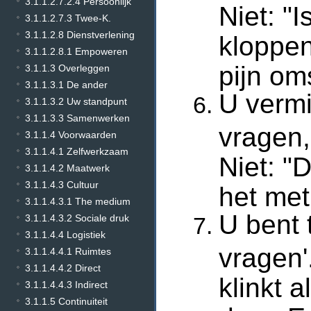
3.1.1.2.7.2.4 Persoonlijk
Niet: "
3.1.1.2.7.3 Twee-K.
3.1.1.2.8 Dienstverlening
kloppen
3.1.1.2.8.1 Empoweren
pijn om
3.1.1.3 Overleggen
3.1.1.3.1 De ander
U vermi
3.1.1.3.2 Uw standpunt
3.1.1.3.3 Samenwerken
vragen,
3.1.1.4 Voorwaarden
3.1.1.4.1 Zelfwerkzaam
Niet: "
3.1.1.4.2 Maatwerk
3.1.1.4.3 Cultuur
het met
3.1.1.4.3.1 The medium
U bent
3.1.1.4.3.2 Sociale druk
3.1.1.4.4 Logistiek
vragen'
3.1.1.4.4.1 Ruimtes
3.1.1.4.4.2 Direct
klinkt 
3.1.1.4.4.3 Indirect
3.1.1.5 Continuiteit