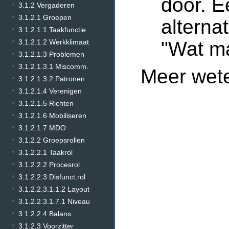
door. E
3.1.2 Vergaderen
3.1.2.1 Groepen
alterna
3.1.2.1.1 Taakfunctie
"Wat ma
3.1.2.1.2 Werkklimaat
3.1.2.1.3 Problemen
3.1.2.1.3.1 Miscomm.
Meer wet
3.1.2.1.3.2 Patronen
3.1.2.1.4 Verenigen
3.1.2.1.5 Richten
3.1.2.1.6 Mobiliseren
3.1.2.1.7 MDO
3.1.2.2 Groepsrollen
3.1.2.2.1 Taakrol
3.1.2.2.2 Procesrol
3.1.2.2.3 Disfunct.rol
3.1.2.2.3.1.1.2 Layout
3.1.2.2.3.1.7.1 Niveau
3.1.2.2.4 Balans
3.1.2.3 Voorzitter