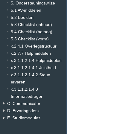
5. Ondersteuningswijze
5.1 AV-middelen
5.2 Beelden
5.3 Checklist (inhoud)
5.4 Checklist (betoog)
5.5 Checklist (vorm)
x.2.4.1 Overlegstructuur
x.2.7.7 Hulpmiddelen
x.3.1.1.2.1.4 Hulpmiddelen
x.3.1.1.2.1.4.1 Juistheid
x.3.1.1.2.1.4.2 Steun
ervaren
x.3.1.1.2.1.4.3
Informatiedrager
C. Communicator
D. Ervaringsdesk.
E. Studiemodules