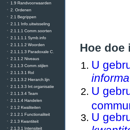
1.9 Randvoorwaarden
2. Ordenen
2.1 Begrippen
2.1.1 Info.uitwisseling
2.1.1.1 Comm.soorten
2.1.1.1.1 Symb.info
Hoe doe 
2.1.1.1.2 Woorden
2.1.1.1.3 Paradoxale C.
2.1.1.2 Niveaus
U gebru
2.1.1.3 Comm.stijlen
2.1.1.3.1 Rol
informa
2.1.1.3.2 Hierarch.lijn
2.1.1.3.3 Int.organisatie
U gebru
2.1.1.3.4 Team
2.1.1.4 Handelen
commun
2.1.2 Kwaliteiten
U gebr
2.1.2.1 Functionaliteit
2.1.3 Kwantiteit
2.1.3.1 Intensiteit