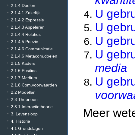
kwantit
2.1.4 Doelen
U gebr
2.1.4.1 Zakelijk
2.1.4.2 Expressie
U gebr
2.1.4.3 Appeleren
2.1.4.4 Relaties
U gebr
2.1.4.5 Poezie
2.1.4.6 Communicatie
U gebru
2.1.4.6 Metacom.doelen
2.1.5 Kaders
media
2.1.6 Posities
U gebr
2.1.7 Medium
2.1.8 Com.voorwaarden
voorwa
2.2 Modellen
2.3 Theorieen
2.3.1 Interactietheorie
Meer we
3. Levensloop
4. Historie
4.1 Grondslagen