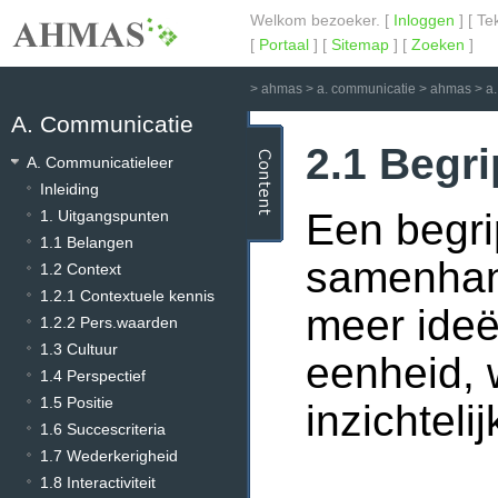
Welkom bezoeker. [
Inloggen
] [ Te
[
Portaal
] [
Sitemap
] [
Zoeken
]
>
ahmas
>
a. communicatie
>
ahmas
>
a
A. Communicatie
2.1 Begr
A. Communicatieleer
Inleiding
Een begri
1. Uitgangspunten
1.1 Belangen
samenhan
1.2 Context
1.2.1 Contextuele kennis
meer ide
1.2.2 Pers.waarden
1.3 Cultuur
eenheid,
1.4 Perspectief
1.5 Positie
inzichtel
1.6 Succescriteria
1.7 Wederkerigheid
1.8 Interactiviteit