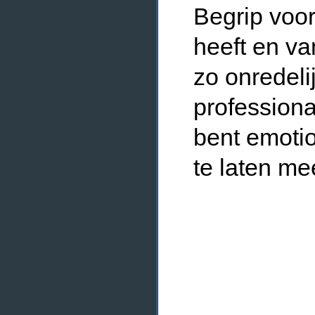
Begrip voor
heeft en va
zo onredeli
professional
bent emotio
te laten m