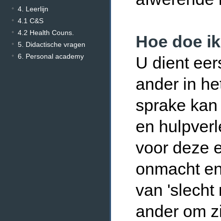
4. Leerlijn
4.1 C&S
4.2 Health Couns.
Hoe doe ik
5. Didactische vragen
6. Personal academy
U dient eer
ander in he
sprake kan
en hulpver
voor deze 
onmacht en
van 'slecht
ander om z