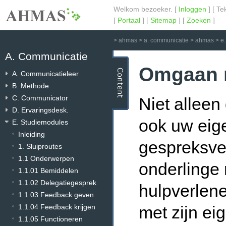
Welkom bezoeker. [
Inloggen
] [ Te
[
Portaal
] [
Sitemap
] [
Zoeken
]
>
ahmas
>
a. communicatie
>
ahmas
>
e
A. Communicatie
Omgaan m
A. Communicatieleer
B. Methode
C. Communicator
Niet alleen
D. Ervaringsdesk.
ook uw eig
E. Studiemodules
Inleiding
gespreksver
1. Sluiproutes
1.1 Onderwerpen
onderlinge 
1.1.01 Bemiddelen
1.1.02 Delegatiegesprek
hulpverlen
1.1.03 Feedback geven
1.1.04 Feedback krijgen
met zijn e
1.1.05 Functioneren