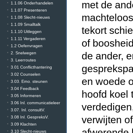
met de ande
1.1.06 Onderhandelen
1.1.07 Presenteren
machteloos
1.1.08 Slecht-nieuws
1.1.09 Smalltalk
tekort schi
1.1.10 Uitleggen
1.1.11 Vergaderen
of boosheid
1.2 Oefenvragen
de ander, e
2. Snelwegen
3. Leerroutes
gesprekspa
3.01 Conflicthantering
3.02 Counselen
en woede op
3.03. Emo. steunen
3.04 Feedback
hoofd koel 
3.05 Informeren
3.06 Inl. communicatieleer
verdedigen,
3.07. Inl. consultV.
verwijten o
3.08 Inl. GespreksV.
3.09 Klachten
afwerende 
3.10 Slecht-nieuws