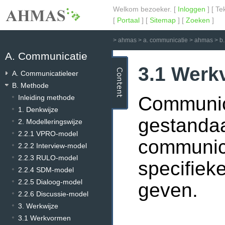
Welkom bezoeker. [
Inloggen
] [ Te
[
Portaal
] [
Sitemap
] [
Zoeken
]
>
ahmas
>
a. communicatie
>
ahmas
>
b
A. Communicatie
3.1 Wer
A. Communicatieleer
B. Methode
Communic
Inleiding methode
1. Denkwijze
gestanda
2. Modelleringswijze
2.2.1 VPRO-model
communica
2.2.2 Interview-model
2.2.3 RULO-model
specifiek
2.2.4 SDM-model
2.2.5 Dialoog-model
geven.
2.2.6 Discussie-model
3. Werkwijze
3.1 Werkvormen