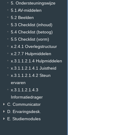
5. Ondersteuningswijze
5.1 AV-middelen
5.2 Beelden
5.3 Checklist (inhoud)
5.4 Checklist (betoog)
5.5 Checklist (vorm)
x.2.4.1 Overlegstructuur
x.2.7.7 Hulpmiddelen
x.3.1.1.2.1.4 Hulpmiddelen
x.3.1.1.2.1.4.1 Juistheid
x.3.1.1.2.1.4.2 Steun
ervaren
x.3.1.1.2.1.4.3
Informatiedrager
C. Communicator
D. Ervaringsdesk.
E. Studiemodules